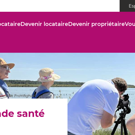
Es
ocataire
Devenir locataire
Devenir propriétaire
Vou
lins de Frontignan
ade santé