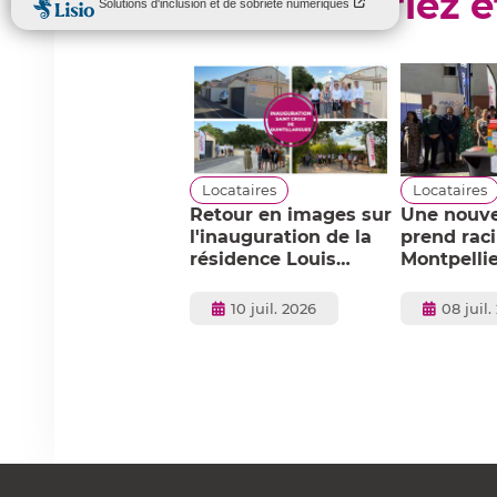
Vous pourriez ê
ocataires
Locataires
Locataires
 Gardie : une
Retour en images sur
Une nouve
uvelle vie pour
l'inauguration de la
prend rac
e ancienne cave
résidence Louis
Montpellie
ticole au cœur de
Besson à Sainte-
quartier d
orensac
Croix-de-
Mosson !
Publié
Publié
Publié
08 juin 2026
10 juil. 2026
08 juil.
Quintillargues.
le
le
le