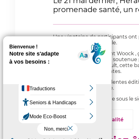
Le 21 mai dernier, Hér
promenade santé, un re
Une vingtaine de participants on
chaleureuse et conviviale.
Commentée par Laurent Woock , gar
méditerranéen (EID), et soutenue 
Département de l'Hérault, cette ba
explications passionnantes.
Comme lors des précédentes éditio
et moments de partage.
Une belle journée placée sous le si
Toute l’actualité