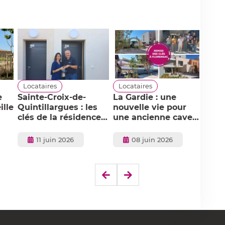
Locataires
Locataires
Loc
e
Sainte-Croix-de-
La Gardie : une
Ret
ille
Quintillargues : les
nouvelle vie pour
l'in
clés de la résidence
une ancienne cave
rés
Louis Besson
viticole au cœur de
Bes
remises à leurs
Florensac
Cro
Publié
Publié
11 juin 2026
08 juin 2026
nouveaux locataires !
Qui
le
le
Elément
Elément
précédent
suivant