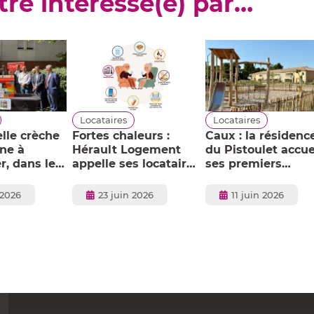
tre intéressé(e) par…
Locataires
Locataires
lle crèche
Fortes chaleurs :
Caux : la résidenc
ine à
Hérault Logement
du Pistoulet accue
r, dans le
appelle ses locataires
ses premiers
e La
Habitat Senior
locataires !
Services®
Publié
Publié
 2026
23 juin 2026
11 juin 2026
le
le