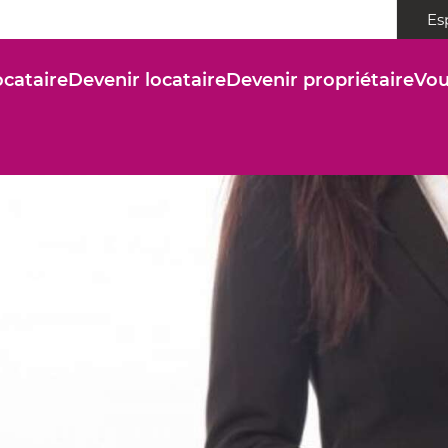
Es
ocataire
Devenir locataire
Devenir propriétaire
Vou