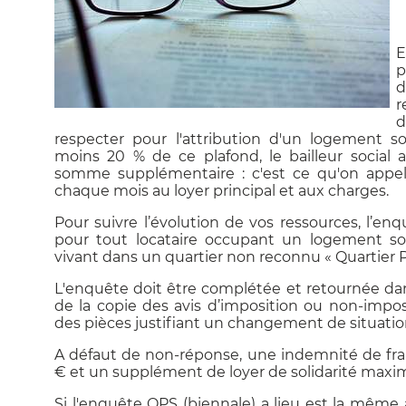
E
p
d
r
d
respecter pour l'attribution d'un logement 
moins 20 % de ce plafond, le bailleur social 
somme supplémentaire : c'est ce qu'on appell
chaque mois au loyer principal et aux charges.
Pour suivre l’évolution de vos ressources, l’en
pour tout locataire occupant un logement soc
vivant dans un quartier non reconnu « Quartier Prio
L'enquête doit être complétée et retournée d
de la copie des avis d’imposition ou non-impos
des pièces justifiant un changement de situation
A défaut de non-réponse, une indemnité de fra
€ et un supplément de loyer de solidarité maxi
Si l'enquête OPS (biennale) a lieu est la même