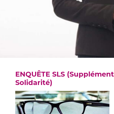
ENQUÊTE SLS (Supplément 
Solidarité)