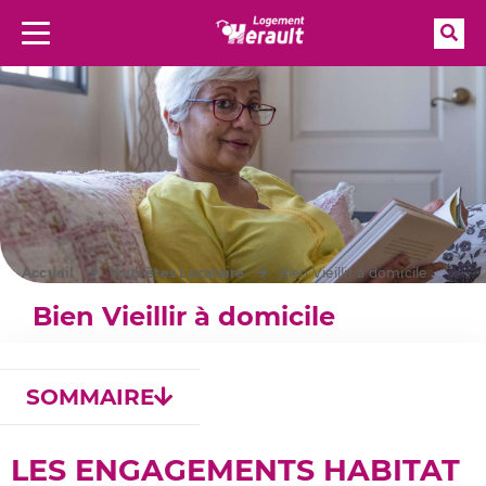
Rec
Menu
Aller à la recherche
Accueil
Vous êtes Locataire
Bien Vieillir à domicile
Bien Vieillir à domicile
SOMMAIRE
LES ENGAGEMENTS HABITAT