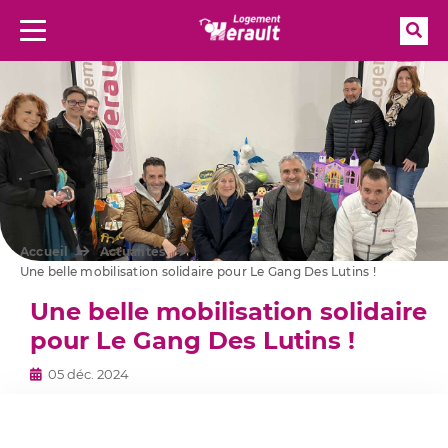
Rec
Menu
Aller à la recherche
Accueil
Actualités
Une belle mobilisation solidaire pour Le Gang Des Lutins !
Une belle mobilisation solidaire
pour Le Gang Des Lutins !
05 déc. 2024