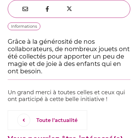
Partager
Partager
Partager



sur
par
sur
Thématiques
Informations
Twitter
e-
Facebook
mail
Grâce à la générosité de nos
collaborateurs, de nombreux jouets ont
été collectés pour apporter un peu de
magie et de joie à des enfants qui en
ont besoin.
Un grand merci à toutes celles et ceux qui
ont participé à cette belle initiative !
Toute l’actualité