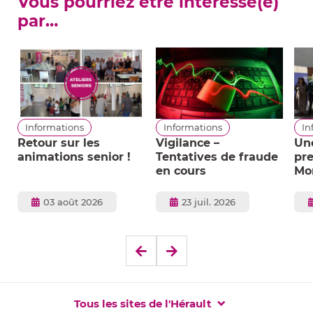
Vous pourriez être intéressé(e)
par…
Informations
Informations
In
Retour sur les
Vigilance –
Un
animations senior !
Tentatives de fraude
pre
en cours
Mon
qua
Mo
Publié
Publié
03 août 2026
23 juil. 2026
le
le
Elément
Elément
précédent
suivant
Tous les sites de l'Hérault