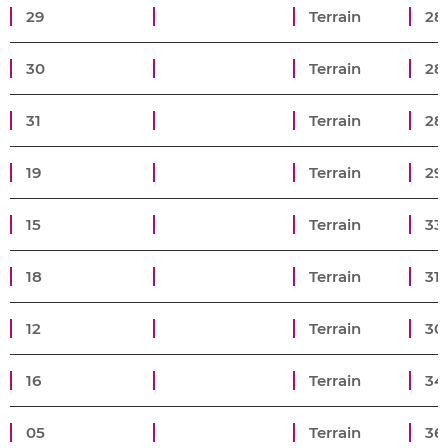
29
Terrain
28
30
Terrain
28
31
Terrain
28
19
Terrain
29
15
Terrain
33
18
Terrain
31
12
Terrain
30
16
Terrain
34
05
Terrain
36