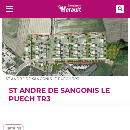
Rec
Menu
Aller à la recherche
Accueil
Devenir propriétaire
Nos offres
ST ANDRE DE SANGONIS LE PUECH TR3
ST ANDRE DE SANGONIS LE
PUECH TR3
Terrains