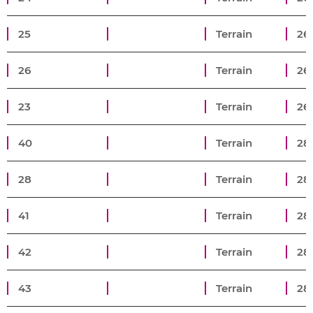
25
Terrain
26
26
Terrain
26
23
Terrain
26
40
Terrain
28
28
Terrain
28
41
Terrain
28
42
Terrain
28
43
Terrain
28