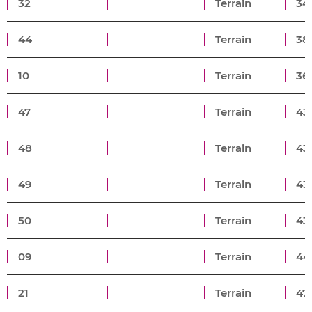
32
Terrain
34
44
Terrain
38
10
Terrain
36
47
Terrain
43
48
Terrain
43
49
Terrain
43
50
Terrain
43
09
Terrain
44
21
Terrain
47