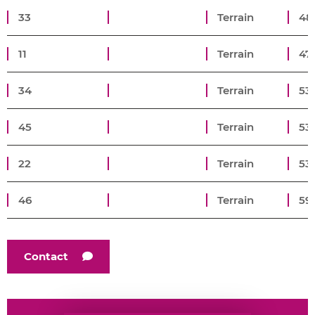
33
Terrain
48
11
Terrain
47
34
Terrain
53
45
Terrain
53
22
Terrain
53
46
Terrain
59
Contact