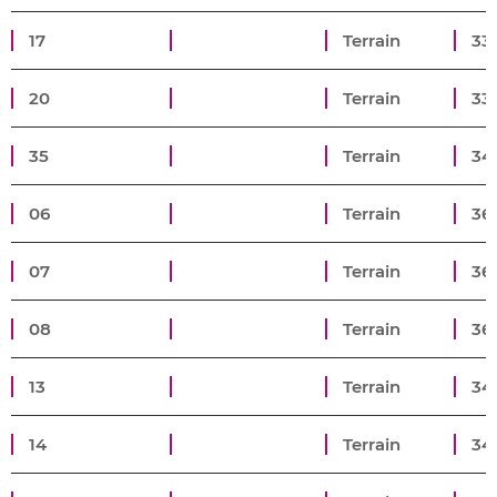
17
Terrain
33
20
Terrain
33
35
Terrain
34
06
Terrain
36
07
Terrain
36
08
Terrain
36
13
Terrain
34
14
Terrain
34