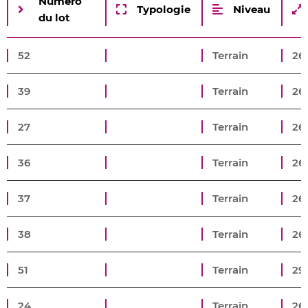
Numéro
Typologie
Niveau
du lot
52
Terrain
26
39
Terrain
26
27
Terrain
26
36
Terrain
26
37
Terrain
26
38
Terrain
26
51
Terrain
29
24
Terrain
26